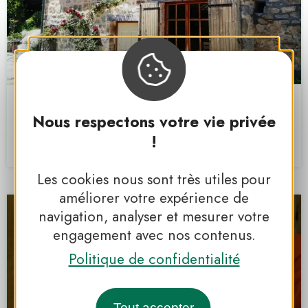
La Rose Désirée
Nous respectons votre vie privée
Saint-Jean-Chambre
!
PNR DES MONTS D'ARDÈCHE
Les cookies nous sont très utiles pour
améliorer votre expérience de
navigation, analyser et mesurer votre
engagement avec nos contenus.
Politique de confidentialité
Tout accepter