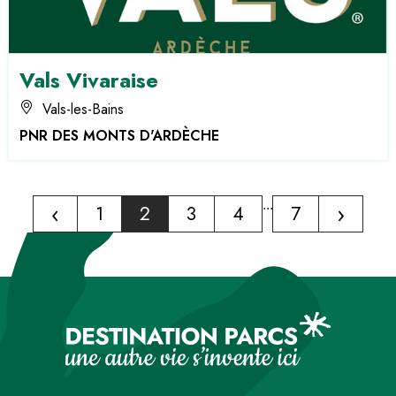
Vals Vivaraise
Vals-les-Bains
PNR DES MONTS D'ARDÈCHE
‹
...
›
1
2
3
4
7