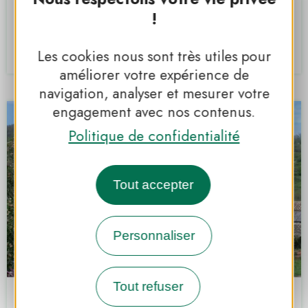
Cap Ardèche Village Vacances
!
Laurac-en-Vivarais
Les cookies nous sont très utiles pour
PNR DES MONTS D'ARDÈCHE
améliorer votre expérience de
navigation, analyser et mesurer votre
engagement avec nos contenus.
Politique de confidentialité
Tout accepter
Personnaliser
Tout refuser
Domaine du Clap