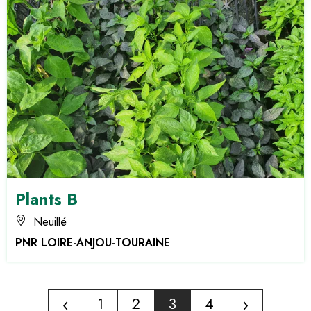
Plants B
Neuillé
PNR LOIRE-ANJOU-TOURAINE
‹
›
1
2
3
4