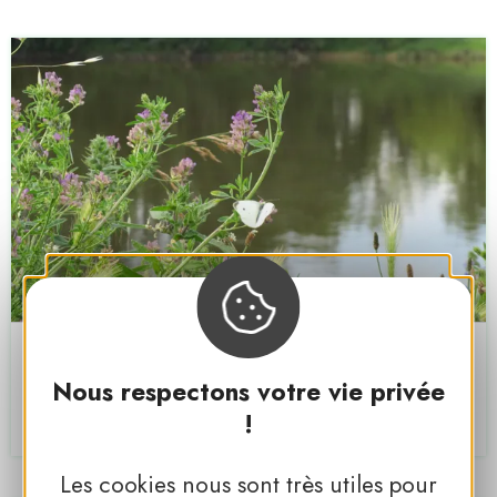
Toue Reine
Nous respectons votre vie privée
La Chapelle-aux-Naux
!
PNR LOIRE-ANJOU-TOURAINE
Les cookies nous sont très utiles pour