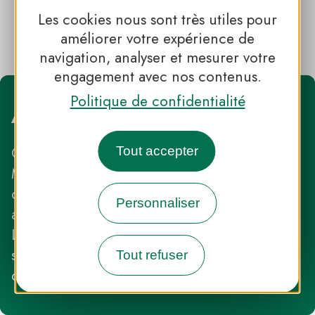
Les cookies nous sont très utiles pour
Chilowé @Gonet Kotlarczik
améliorer votre expérience de
navigation, analyser et mesurer votre
engagement avec nos contenus.
Politique de confidentialité
Accès
Gare la plus proche : gares TER de Rilly-la-
Tout accepter
Montagne, Germaine ou Aÿ-Champagne
directement situées sur l’itinéraire et
Personnaliser
accessibles en TER depuis Reims et Epernay.
La gare TER d’Avenay-Val-d’Or, également
située sur le territoire du Parc, permet
Tout refuser
d’effectuer d’autres circuits de randonnée.