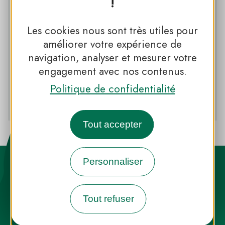
!
Retrouvez plus d’informations sur le
site du propriétaire
Les cookies nous sont très utiles pour
améliorer votre expérience de
Facebook
navigation, analyser et mesurer votre
engagement avec nos contenus.
Plus d’informations sur le site du
Politique de confidentialité
PNR des Pyrénées Ariégeoises
Tout accepter
Personnaliser
Tout refuser
Destination Parcs, de l’inspiration en