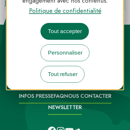
engagement avec nos contenus.
Découvrir le PNR DU HAUT JURA
Politique de confidentialité
Tout accepter
Personnaliser
Destination Parcs, de l’inspiration en
Tout refuser
toute saison
INFOS PRESSE
FAQ
NOUS CONTACTER
NEWSLETTER