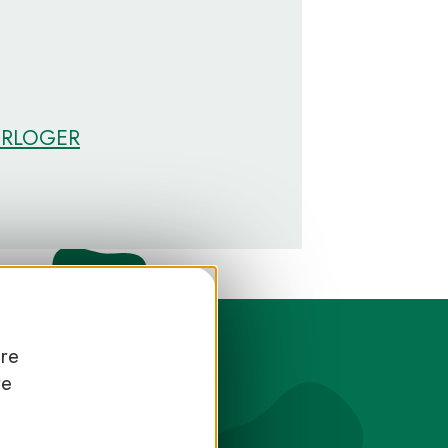
ORLOGER
tre
re