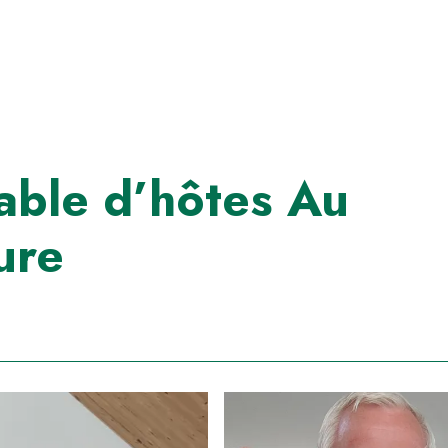
able d’hôtes Au
ure