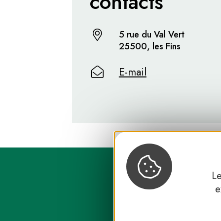
contacts
5 rue du Val Vert
25500, les Fins
E-mail
Le
e