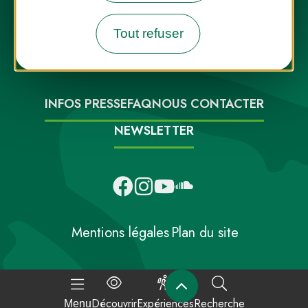
Tout refuser
Destination Parcs, de l’inspiration en
toute saison
INFOS PRESSE
FAQ
NOUS CONTACTER
NEWSLETTER
Mentions légales
Plan du site
Découvrir
Expériences
Recherche
Menu