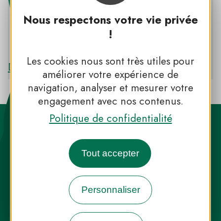
Nous respectons votre vie privée
!
PNR LIVRADOIS-FOREZ
Les cookies nous sont très utiles pour
Découvrir le PNR LIVRADOIS-FOREZ
améliorer votre expérience de
navigation, analyser et mesurer votre
engagement avec nos contenus.
Politique de confidentialité
Tout accepter
Destination Parcs, de l’inspiration en
Personnaliser
toute saison