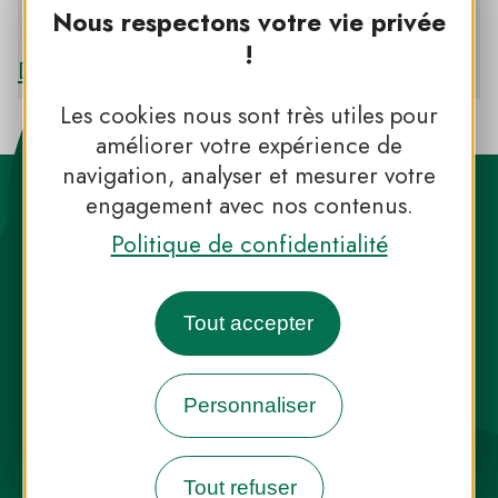
Nous respectons votre vie privée
PNR DES MONTS D’ARDÈCHE
!
Découvrir le PNR DES MONTS D’ARDÈCHE
Les cookies nous sont très utiles pour
améliorer votre expérience de
navigation, analyser et mesurer votre
engagement avec nos contenus.
Politique de confidentialité
Destination Parcs, de l’inspiration en
Tout accepter
toute saison
Personnaliser
INFOS PRESSE
FAQ
NOUS CONTACTER
NEWSLETTER
Tout refuser