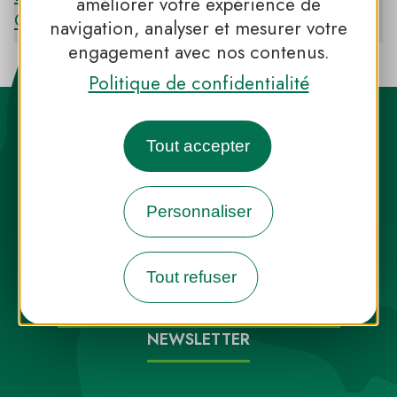
améliorer votre expérience de
CATALANES
navigation, analyser et mesurer votre
engagement avec nos contenus.
Politique de confidentialité
Tout accepter
Personnaliser
Destination Parcs, de l’inspiration en
toute saison
Tout refuser
INFOS PRESSE
FAQ
NOUS CONTACTER
NEWSLETTER