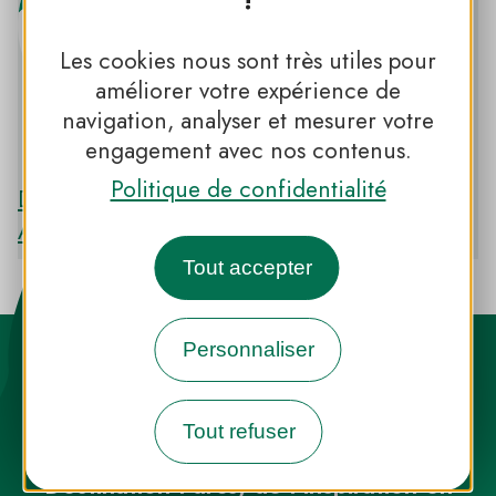
!
Les cookies nous sont très utiles pour
améliorer votre expérience de
navigation, analyser et mesurer votre
PNR DES PYRÉNÉES ARIÉGEOISES
engagement avec nos contenus.
Politique de confidentialité
Découvrir le PNR DES PYRÉNÉES
ARIÉGEOISES
Tout accepter
Personnaliser
Tout refuser
Destination Parcs, de l’inspiration en