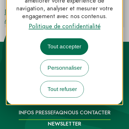
améliorer votre expérience de
navigation, analyser et mesurer votre
Découvrir le PNR DES PYRÉNÉES
engagement avec nos contenus.
ARIÉGEOISES
Politique de confidentialité
Tout accepter
Personnaliser
Destination Parcs, de l’inspiration en
Tout refuser
toute saison
INFOS PRESSE
FAQ
NOUS CONTACTER
NEWSLETTER