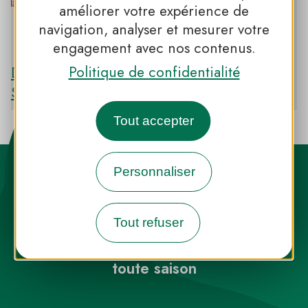
améliorer votre expérience de
PNR DES BOUCLES DE LA SEINE
navigation, analyser et mesurer votre
NORMANDE
engagement avec nos contenus.
Politique de confidentialité
Découvrir le PNR DES BOUCLES DE LA
SEINE NORMANDE
Tout accepter
Personnaliser
Tout refuser
Destination Parcs, de l’inspiration en
toute saison