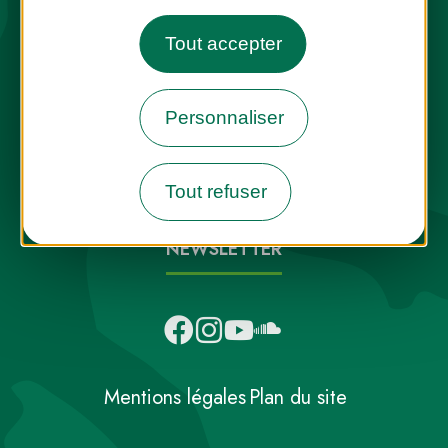
Tout accepter
Destination Parcs, de l’inspiration en
Personnaliser
toute saison
Tout refuser
INFOS PRESSE
FAQ
NOUS CONTACTER
NEWSLETTER
Mentions légales
Plan du site