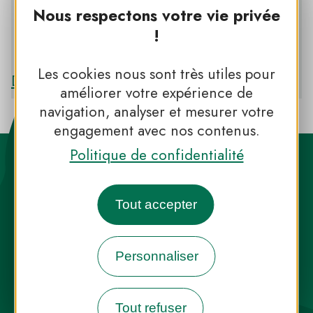
Nous respectons votre vie privée
!
PNR DU HAUT JURA
Les cookies nous sont très utiles pour
Découvrir le PNR DU HAUT JURA
améliorer votre expérience de
navigation, analyser et mesurer votre
engagement avec nos contenus.
Politique de confidentialité
Tout accepter
Destination Parcs, de l’inspiration en
toute saison
Personnaliser
INFOS PRESSE
FAQ
NOUS CONTACTER
Tout refuser