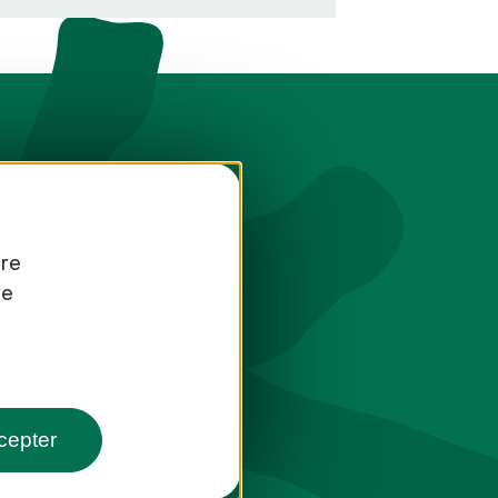
tre
re
toute saison
cepter