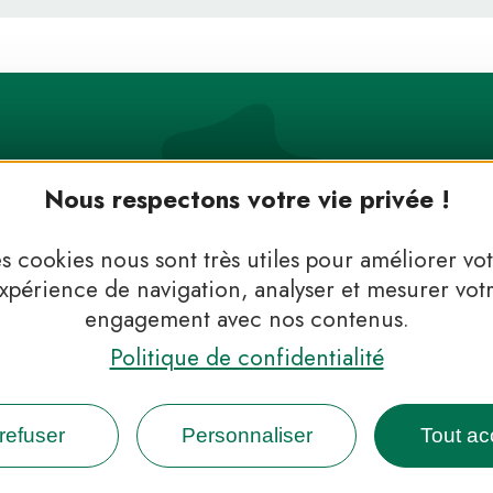
Nous respectons votre vie privée !
s cookies nous sont très utiles pour améliorer vo
xpérience de navigation, analyser et mesurer vot
engagement avec nos contenus.
 Parcs, de l’inspiration en 
Politique de confidentialité
INFOS PRESSE
FAQ
NOUS CONTACTER
NEWSLETTER
refuser
Personnaliser
Tout ac