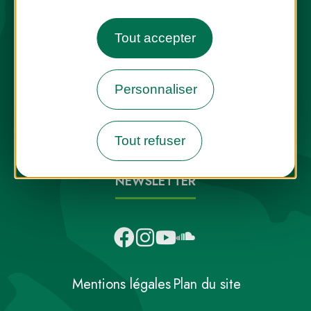
Tout accepter
Destination Parcs, de l’inspiration en
Personnaliser
toute saison
Tout refuser
INFOS PRESSE
FAQ
NOUS CONTACTER
NEWSLETTER
Mentions légales
Plan du site