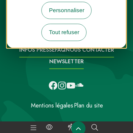
Personnaliser
Destination Parcs, de l’inspiration en
toute saison
Tout refuser
INFOS PRESSE
FAQ
NOUS CONTACTER
NEWSLETTER
Mentions légales
Plan du site