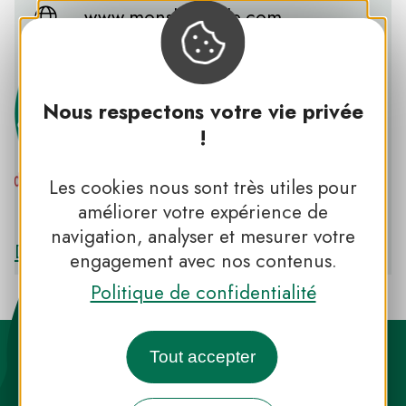
www.monslatrivalle.com
Nous respectons votre vie privée
!
Les cookies nous sont très utiles pour
PNR DU HAUT-LANGUEDOC
améliorer votre expérience de
navigation, analyser et mesurer votre
Découvrir le PNR DU HAUT-LANGUEDOC
engagement avec nos contenus.
Politique de confidentialité
Tout accepter