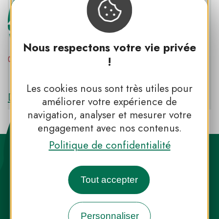
Nous respectons votre vie privée
!
PNR DES VOSGES DU NORD
Les cookies nous sont très utiles pour
Découvrir le PNR DES VOSGES DU NORD
améliorer votre expérience de
navigation, analyser et mesurer votre
engagement avec nos contenus.
Politique de confidentialité
Tout accepter
Destination Parcs, de l’inspiration en
Personnaliser