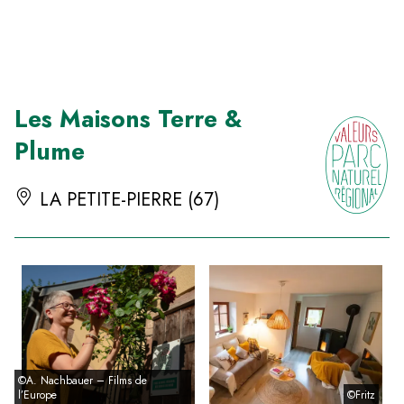
Panneau de gestion des cookies
Les Maisons Terre &
Plume
LA PETITE-PIERRE (67)
©A. Nachbauer – Films de
l’Europe
©Fritz