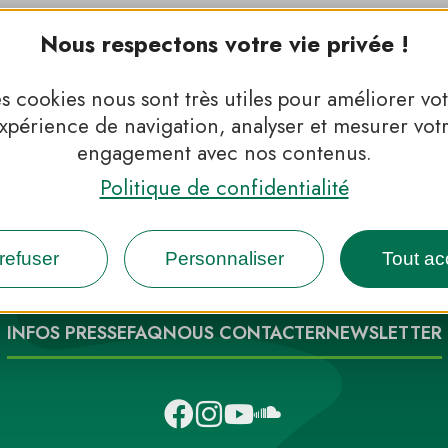
Nous respectons votre vie privée !
s cookies nous sont très utiles pour améliorer vo
xpérience de navigation, analyser et mesurer vot
engagement avec nos contenus.
Politique de confidentialité
 Parcs, de l’inspiration en 
refuser
Personnaliser
Tout ac
INFOS PRESSE
FAQ
NOUS CONTACTER
NEWSLETTER