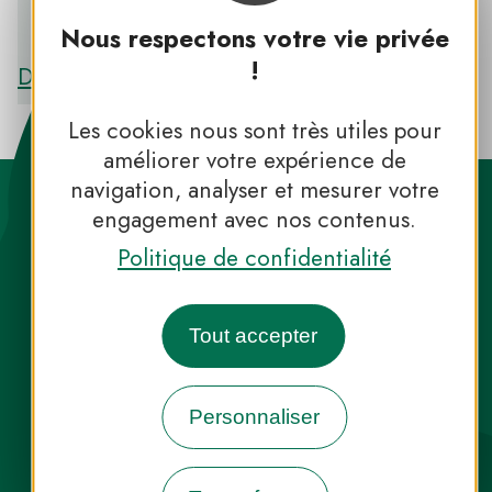
PNR DU MARAIS POITEVIN
Nous respectons votre vie privée
!
Découvrir le PNR DU MARAIS POITEVIN
Les cookies nous sont très utiles pour
améliorer votre expérience de
navigation, analyser et mesurer votre
engagement avec nos contenus.
Politique de confidentialité
Destination Parcs, de l’inspiration en
Tout accepter
toute saison
Personnaliser
INFOS PRESSE
FAQ
NOUS CONTACTER
NEWSLETTER