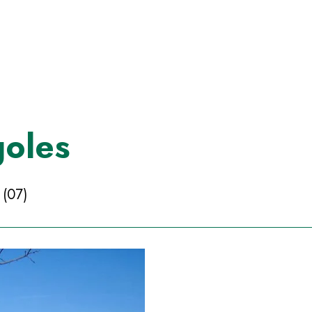
goles
(07)