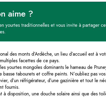
on aime ?
 en yourtes traditionnelles et vous invite à partager 
es.
nal des monts d’Ardèche, un lieu d’accueil est à vot
 multiples facettes de ce pays.
bles yourtes mongoles dominants le hameau de Pruneyr
e basse tabourets et coffre peints. N’oubliez pas vo
er, d’un réfrigérateur, d’une gazinière et tout le né
nt fournis.
nt à disposition, une douche solaire ainsi que des to