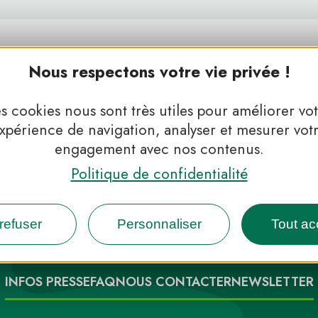
Nous respectons votre vie privée !
s cookies nous sont très utiles pour améliorer vo
xpérience de navigation, analyser et mesurer vot
engagement avec nos contenus.
Politique de confidentialité
 Parcs, de l’inspiration en 
refuser
Personnaliser
Tout ac
INFOS PRESSE
FAQ
NOUS CONTACTER
NEWSLETTER