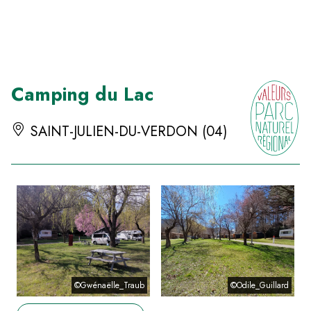
Panneau de gestion des cookies
Camping du Lac
SAINT-JULIEN-DU-VERDON (04)
©Gwénaëlle_Traub
©Odile_Guillard