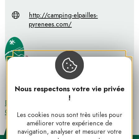
http://camping-elpailles-
pyrenees.com/
Nous respectons votre vie privée
PNR DES PYRÉNÉES CATALANES
!
Découvrir le PNR DES PYRÉNÉES
CATALANES
Les cookies nous sont très utiles pour
améliorer votre expérience de
navigation, analyser et mesurer votre