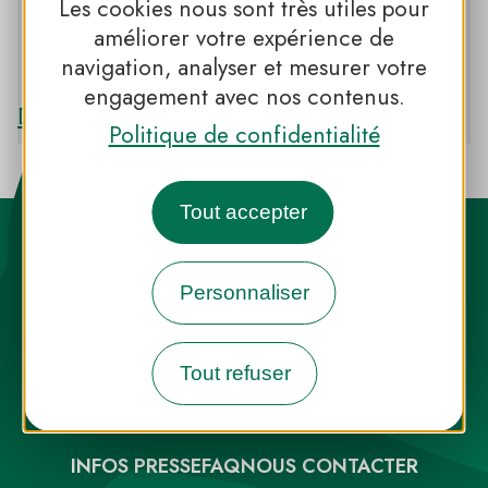
Les cookies nous sont très utiles pour
améliorer votre expérience de
navigation, analyser et mesurer votre
PNR DE CAMARGUE
engagement avec nos contenus.
Découvrir le PNR DE CAMARGUE
Politique de confidentialité
Tout accepter
Personnaliser
Destination Parcs, de l’inspiration en
Tout refuser
toute saison
INFOS PRESSE
FAQ
NOUS CONTACTER