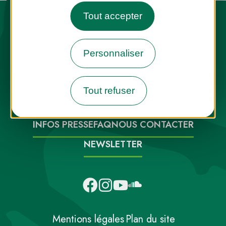
Tout accepter
Personnaliser
Destination Parcs, de l’inspiration en
toute saison
Tout refuser
INFOS PRESSE
FAQ
NOUS CONTACTER
NEWSLETTER
Mentions légales
Plan du site