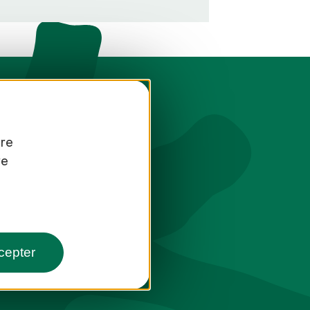
tre
re
toute saison
cepter