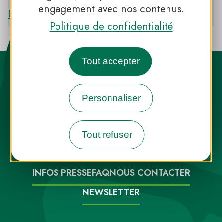
engagement avec nos contenus.
Découvrir le PNR DE CAMARGUE
Politique de confidentialité
Tout accepter
Personnaliser
Destination Parcs, de l’inspiration en
Tout refuser
toute saison
INFOS PRESSE
FAQ
NOUS CONTACTER
NEWSLETTER