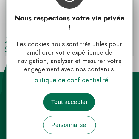
Nous respectons votre vie privée
PNR DES PYRÉNÉES CATALANES
!
Découvrir le PNR DES PYRÉNÉES
Les cookies nous sont très utiles pour
CATALANES
améliorer votre expérience de
navigation, analyser et mesurer votre
engagement avec nos contenus.
Politique de confidentialité
Tout accepter
Destination Parcs, de l’inspiration en
Personnaliser
toute saison