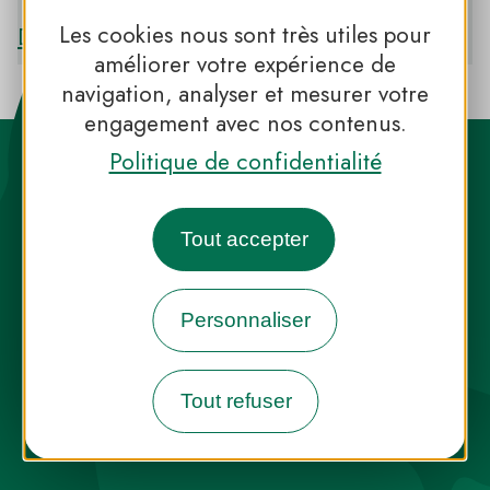
Les cookies nous sont très utiles pour
Découvrir le PNR LOIRE-ANJOU-TOURAINE
améliorer votre expérience de
navigation, analyser et mesurer votre
engagement avec nos contenus.
Politique de confidentialité
Tout accepter
Destination Parcs, de l’inspiration en
toute saison
Personnaliser
INFOS PRESSE
FAQ
NOUS CONTACTER
Tout refuser
NEWSLETTER