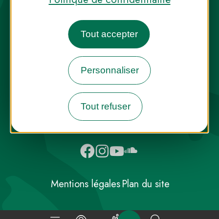
Tout accepter
Destination Parcs, de l’inspiration en
toute saison
Personnaliser
INFOS PRESSE
FAQ
NOUS CONTACTER
Tout refuser
NEWSLETTER
Mentions légales
Plan du site