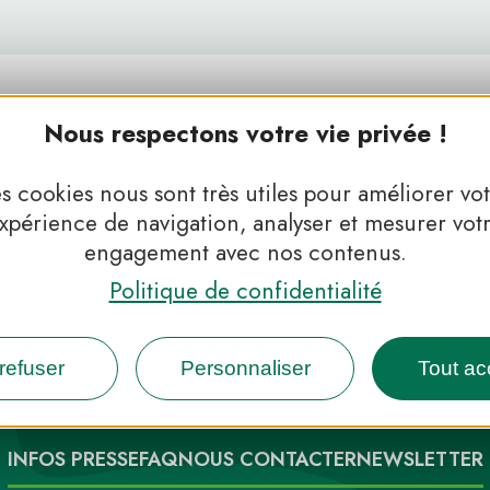
Nous respectons votre vie privée !
s cookies nous sont très utiles pour améliorer vo
xpérience de navigation, analyser et mesurer vot
engagement avec nos contenus.
Politique de confidentialité
 Parcs, de l’inspiration en 
refuser
Personnaliser
Tout ac
INFOS PRESSE
FAQ
NOUS CONTACTER
NEWSLETTER