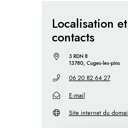
Localisation et
contacts
3 RDN 8
13780, Cuges-les-pins
06 20 82 64 27
E-mail
Site internet du doma