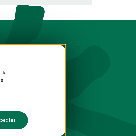
tre
re
toute saison
cepter