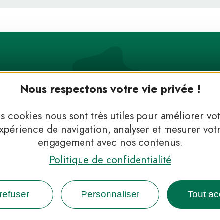
Nous respectons votre vie privée !
s cookies nous sont très utiles pour améliorer vo
xpérience de navigation, analyser et mesurer vot
engagement avec nos contenus.
 Parcs, de l’inspiration en 
Politique de confidentialité
INFOS PRESSE
FAQ
NOUS CONTACTER
NEWSLETTER
refuser
Personnaliser
Tout ac