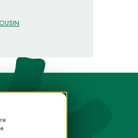
MOUSIN
tre
re