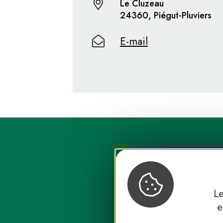
Le Cluzeau
24360, Piégut-Pluviers
E-mail
Le
e