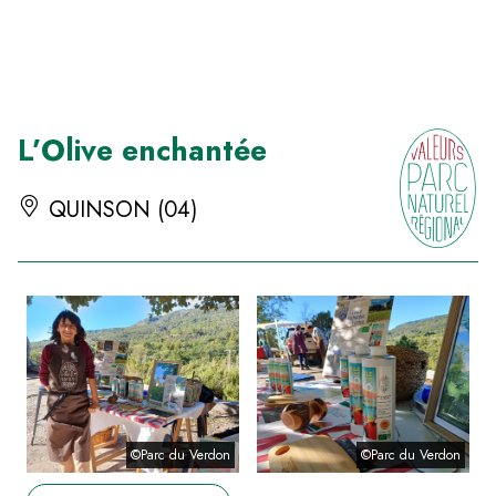
Panneau de gestion des cookies
L’Olive enchantée
QUINSON (04)
©Parc du Verdon
©Parc du Verdon