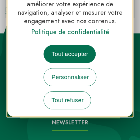
améliorer votre expérience de
Découvrir le PNR DU VERDON
navigation, analyser et mesurer votre
engagement avec nos contenus.
Politique de confidentialité
Tout accepter
Personnaliser
Destination Parcs, de l’inspiration en
toute saison
Tout refuser
INFOS PRESSE
FAQ
NOUS CONTACTER
NEWSLETTER