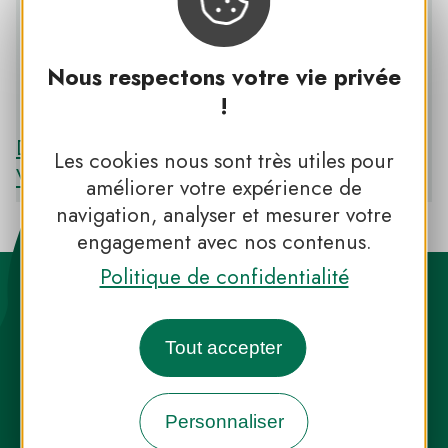
Nous respectons votre vie privée
PNR DES BALLONS DES VOSGES
!
Découvrir le PNR DES BALLONS DES
Les cookies nous sont très utiles pour
VOSGES
améliorer votre expérience de
navigation, analyser et mesurer votre
engagement avec nos contenus.
Politique de confidentialité
Tout accepter
Destination Parcs, de l’inspiration en
Personnaliser
toute saison