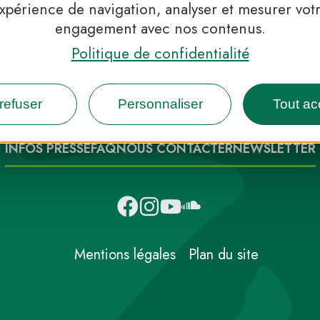
xpérience de navigation, analyser et mesurer vot
engagement avec nos contenus.
Politique de confidentialité
 Parcs, de l’inspiration en 
refuser
Personnaliser
Tout ac
INFOS PRESSE
FAQ
NOUS CONTACTER
NEWSLETTER
Mentions légales
Plan du site