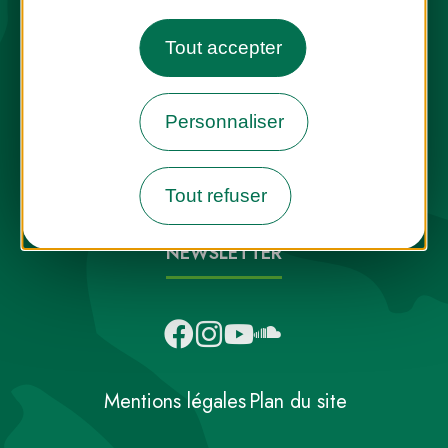
Tout accepter
Destination Parcs, de l’inspiration en
Personnaliser
toute saison
Tout refuser
INFOS PRESSE
FAQ
NOUS CONTACTER
NEWSLETTER
Mentions légales
Plan du site