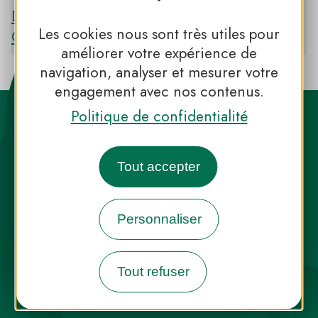
Découvrir le PNR DES CAUSSES DU
Les cookies nous sont très utiles pour
QUERCY
améliorer votre expérience de
navigation, analyser et mesurer votre
engagement avec nos contenus.
Politique de confidentialité
Tout accepter
Destination Parcs, de l’inspiration en
toute saison
Personnaliser
INFOS PRESSE
FAQ
NOUS CONTACTER
Tout refuser
NEWSLETTER