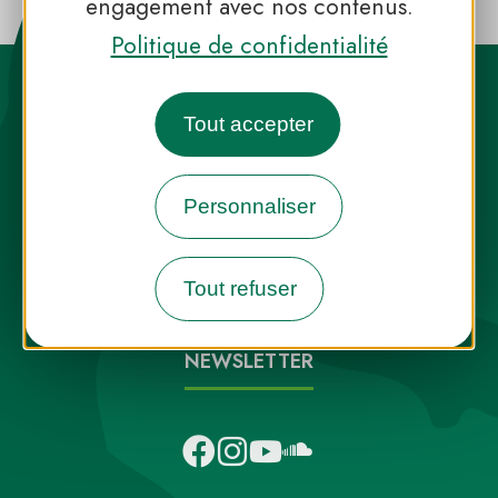
engagement avec nos contenus.
Politique de confidentialité
Tout accepter
Personnaliser
Destination Parcs, de l’inspiration en
toute saison
Tout refuser
INFOS PRESSE
FAQ
NOUS CONTACTER
NEWSLETTER