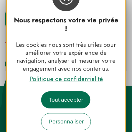
Nous respectons votre vie privée
!
Les cookies nous sont très utiles pour
PNR LOIRE-ANJOU-TOURAINE
améliorer votre expérience de
navigation, analyser et mesurer votre
Découvrir le PNR LOIRE-ANJOU-TOURAINE
engagement avec nos contenus.
Politique de confidentialité
Tout accepter
Personnaliser
Destination Parcs, de l’inspiration en