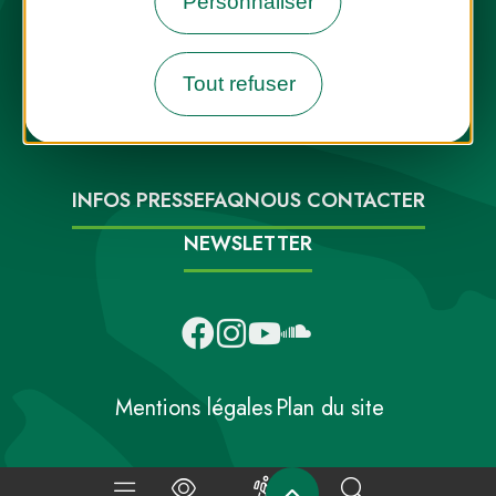
Personnaliser
Tout refuser
Destination Parcs, de l’inspiration en
toute saison
INFOS PRESSE
FAQ
NOUS CONTACTER
NEWSLETTER
Mentions légales
Plan du site