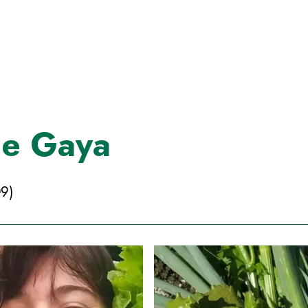
de Gaya
9)