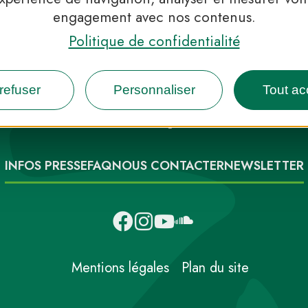
engagement avec nos contenus.
Politique de confidentialité
refuser
Personnaliser
Tout ac
 Parcs, de l’inspiration en 
INFOS PRESSE
FAQ
NOUS CONTACTER
NEWSLETTER
Mentions légales
Plan du site