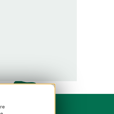
tre
re