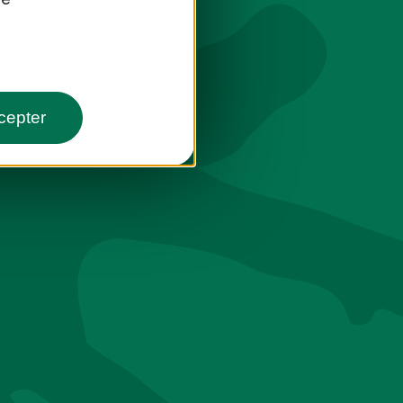
cepter
toute saison