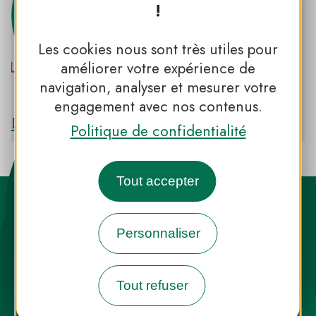
!
Les cookies nous sont très utiles pour
améliorer votre expérience de
navigation, analyser et mesurer votre
PNR LOIRE-ANJOU-TOURAINE
engagement avec nos contenus.
Découvrir le PNR LOIRE-ANJOU-TOURAINE
Politique de confidentialité
Tout accepter
Personnaliser
Destination Parcs, de l’inspiration en
Tout refuser
toute saison