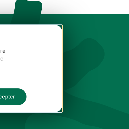
tre
re
toute saison
cepter