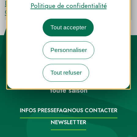
Découvrir le PNR DES PYRÉNÉES
Politique de confidentialité
CATALANES
Tout accepter
Personnaliser
Tout refuser
Destination Parcs, de l’inspiration en
toute saison
INFOS PRESSE
FAQ
NOUS CONTACTER
NEWSLETTER