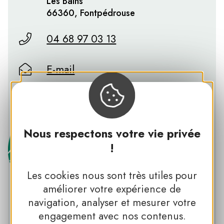
Les Bains
66360, Fontpédrouse
04 68 97 03 13
E-mail
www.bains-saint-thomas.fr
Nous respectons votre vie privée
!
Les cookies nous sont très utiles pour
améliorer votre expérience de
navigation, analyser et mesurer votre
PNR DES PYRÉNÉES CATALANES
engagement avec nos contenus.