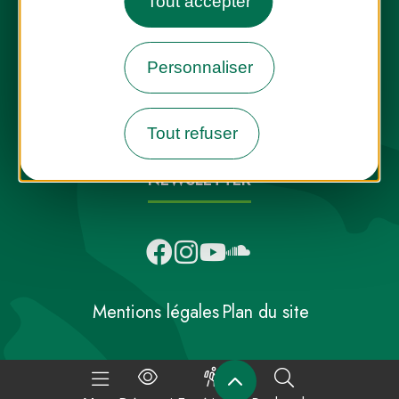
Tout accepter
Destination Parcs, de l’inspiration en
Personnaliser
toute saison
Tout refuser
INFOS PRESSE
FAQ
NOUS CONTACTER
NEWSLETTER
Mentions légales
Plan du site