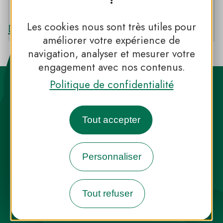
PNR DU VERDON
Les cookies nous sont très utiles pour
Découvrir le PNR DU VERDON
améliorer votre expérience de
navigation, analyser et mesurer votre
engagement avec nos contenus.
Politique de confidentialité
Tout accepter
Destination Parcs, de l’inspiration en
toute saison
Personnaliser
INFOS PRESSE
FAQ
NOUS CONTACTER
Tout refuser
NEWSLETTER